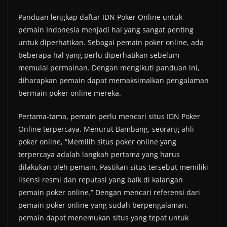
Panduan lengkap daftar IDN Poker Online untuk
pemain Indonesia menjadi hal yang sangat penting
untuk diperhatikan. Sebagai pemain poker online, ada
beberapa hal yang perlu diperhatikan sebelum
memulai permainan. Dengan mengikuti panduan ini,
diharapkan pemain dapat memaksimalkan pengalaman
bermain poker online mereka.
Pertama-tama, pemain perlu mencari situs IDN Poker
Online terpercaya. Menurut Bambang, seorang ahli
poker online, “Memilih situs poker online yang
terpercaya adalah langkah pertama yang harus
dilakukan oleh pemain. Pastikan situs tersebut memiliki
lisensi resmi dan reputasi yang baik di kalangan
pemain poker online.” Dengan mencari referensi dari
pemain poker online yang sudah berpengalaman,
pemain dapat menemukan situs yang tepat untuk