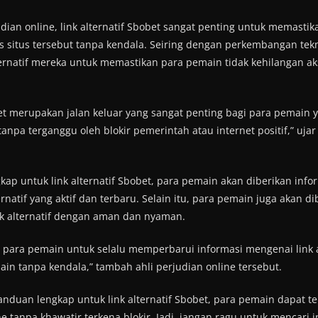
dian online, link alternatif Sbobet sangat penting untuk memasti
s situs tersebut tanpa kendala. Seiring dengan perkembangan tekn
ernatif mereka untuk memastikan para pemain tidak kehilangan aks
bet merupakan jalan keluar yang sangat penting bagi para pemain y
tanpa terganggu oleh blokir pemerintah atau internet positif,” ujar
ap untuk link alternatif Sbobet, para pemain akan diberikan inf
natif yang aktif dan terbaru. Selain itu, para pemain juga akan dib
k alternatif dengan aman dan nyaman.
i para pemain untuk selalu memperbarui informasi mengenai link a
ain tanpa kendala,” tambah ahli perjudian online tersebut.
nduan lengkap untuk link alternatif Sbobet, para pemain dapat t
e tanpa khawatir terkena blokir. Jadi, jangan ragu untuk mencari