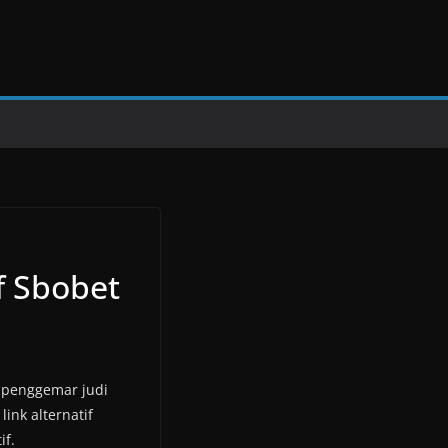
f Sbobet
a penggemar judi
ink alternatif
if.