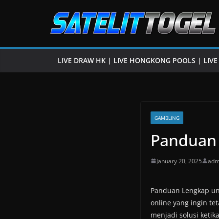
Skip
to
content
LIVE DRAW HK | LIVE HONGKONG POOLS | LIVE 
GAMBLING
Panduan 
January 20, 2025
adm
Panduan Lengkap unt
online yang ingin te
menjadi solusi ketika