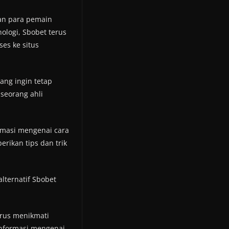
kan para pemain
ologi, Sbobet terus
es ke situs
ang ingin tetap
 seorang ahli
ormasi mengenai cara
erikan tips dan trik
lternatif Sbobet
erus menikmati
 informasi mengenai