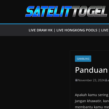
Skip
to
content
LIVE DRAW HK | LIVE HONGKONG POOLS | LIVE 
GAMBLING
Panduan 
November 23, 2024
Apakah kamu sering 
Jangan khawatir, ka
membantu kamu mem