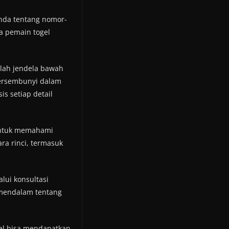
anda tentang nomor-
a pemain togel
alah jendela bawah
tersembunyi dalam
s setiap detail
 untuk memahami
ra rinci, termasuk
lui konsultasi
 mendalam tentang
el bisa mendapatkan