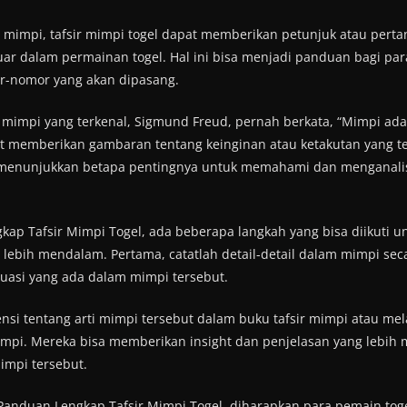
r mimpi, tafsir mimpi togel dapat memberikan petunjuk atau pert
uar dalam permainan togel. Hal ini bisa menjadi panduan bagi par
r-nomor yang akan dipasang.
ir mimpi yang terkenal, Sigmund Freud, pernah berkata, “Mimpi ad
at memberikan gambaran tentang keinginan atau ketakutan yang 
ini menunjukkan betapa pentingnya untuk memahami dan menganalisi
ap Tafsir Mimpi Togel, ada beberapa langkah yang bisa diikuti
lebih mendalam. Pertama, catatlah detail-detail dalam mimpi seca
tuasi yang ada dalam mimpi tersebut.
ensi tentang arti mimpi tersebut dalam buku tafsir mimpi atau mela
mimpi. Mereka bisa memberikan insight dan penjelasan yang lebih
impi tersebut.
nduan Lengkap Tafsir Mimpi Togel, diharapkan para pemain tog