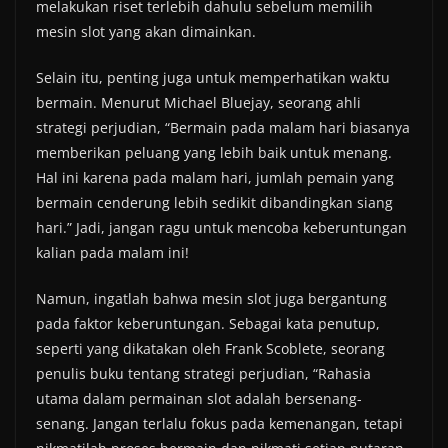
melakukan riset terlebih dahulu sebelum memilih
mesin slot yang akan dimainkan.
Selain itu, penting juga untuk memperhatikan waktu
bermain. Menurut Michael Bluejay, seorang ahli
strategi perjudian, “Bermain pada malam hari biasanya
memberikan peluang yang lebih baik untuk menang.
Hal ini karena pada malam hari, jumlah pemain yang
bermain cenderung lebih sedikit dibandingkan siang
hari.” Jadi, jangan ragu untuk mencoba keberuntungan
kalian pada malam ini!
Namun, ingatlah bahwa mesin slot juga bergantung
pada faktor keberuntungan. Sebagai kata penutup,
seperti yang dikatakan oleh Frank Scoblete, seorang
penulis buku tentang strategi perjudian, “Rahasia
utama dalam permainan slot adalah bersenang-
senang. Jangan terlalu fokus pada kemenangan, tetapi