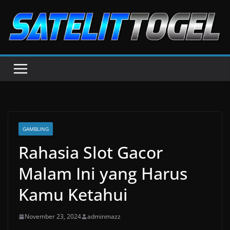
Skip
to
content
GAMBLING
Rahasia Slot Gacor
Malam Ini yang Harus
Kamu Ketahui
November 23, 2024
adminmazz