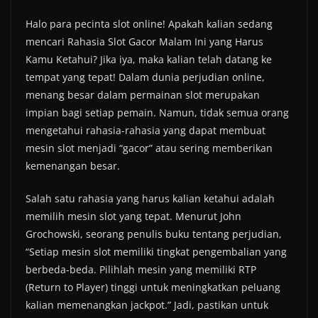
Halo para pecinta slot online! Apakah kalian sedang
mencari Rahasia Slot Gacor Malam Ini yang Harus
Kamu Ketahui? Jika iya, maka kalian telah datang ke
tempat yang tepat! Dalam dunia perjudian online,
menang besar dalam permainan slot merupakan
impian bagi setiap pemain. Namun, tidak semua orang
mengetahui rahasia-rahasia yang dapat membuat
mesin slot menjadi “gacor” atau sering memberikan
kemenangan besar.
Salah satu rahasia yang harus kalian ketahui adalah
memilih mesin slot yang tepat. Menurut John
Grochowski, seorang penulis buku tentang perjudian,
“Setiap mesin slot memiliki tingkat pengembalian yang
berbeda-beda. Pilihlah mesin yang memiliki RTP
(Return to Player) tinggi untuk meningkatkan peluang
kalian memenangkan jackpot.” Jadi, pastikan untuk