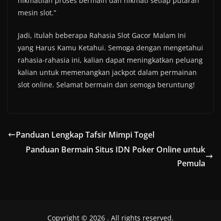
nikmatilah proses bermain dan nikmati setiap putaran
mesin slot.”
Jadi, itulah beberapa Rahasia Slot Gacor Malam Ini
yang Harus Kamu Ketahui. Semoga dengan mengetahui
rahasia-rahasia ini, kalian dapat meningkatkan peluang
kalian untuk memenangkan jackpot dalam permainan
slot online. Selamat bermain dan semoga beruntung!
Panduan Lengkap Tafsir Mimpi Togel
Panduan Bermain Situs IDN Poker Online untuk
Pemula
Copyright © 2026
. All rights reserved.