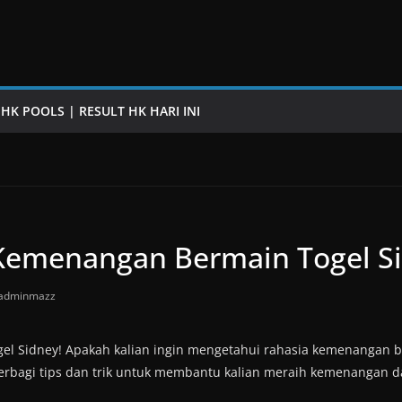
HK POOLS | RESULT HK HARI INI
Kemenangan Bermain Togel S
adminmazz
ogel Sidney! Apakah kalian ingin mengetahui rahasia kemenangan b
erbagi tips dan trik untuk membantu kalian meraih kemenangan d