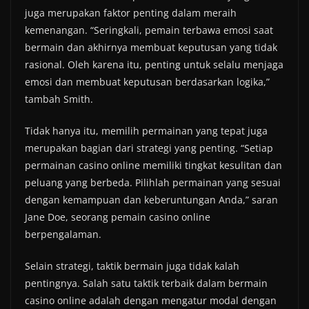
juga merupakan faktor penting dalam meraih
kemenangan. “Seringkali, pemain terbawa emosi saat
bermain dan akhirnya membuat keputusan yang tidak
rasional. Oleh karena itu, penting untuk selalu menjaga
emosi dan membuat keputusan berdasarkan logika,”
tambah Smith.
Tidak hanya itu, memilih permainan yang tepat juga
merupakan bagian dari strategi yang penting. “Setiap
permainan casino online memiliki tingkat kesulitan dan
peluang yang berbeda. Pilihlah permainan yang sesuai
dengan kemampuan dan keberuntungan Anda,” saran
Jane Doe, seorang pemain casino online
berpengalaman.
Selain strategi, taktik bermain juga tidak kalah
pentingnya. Salah satu taktik terbaik dalam bermain
casino online adalah dengan mengatur modal dengan