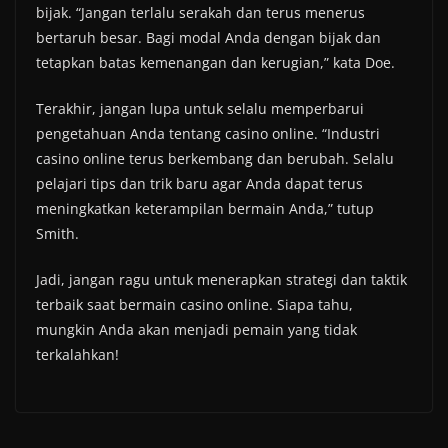
bijak. “Jangan terlalu serakah dan terus menerus
bertaruh besar. Bagi modal Anda dengan bijak dan
tetapkan batas kemenangan dan kerugian,” kata Doe.
Terakhir, jangan lupa untuk selalu memperbarui
pengetahuan Anda tentang casino online. “Industri
casino online terus berkembang dan berubah. Selalu
pelajari tips dan trik baru agar Anda dapat terus
meningkatkan keterampilan bermain Anda,” tutup
Smith.
Jadi, jangan ragu untuk menerapkan strategi dan taktik
terbaik saat bermain casino online. Siapa tahu,
mungkin Anda akan menjadi pemain yang tidak
terkalahkan!