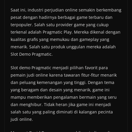
Saat ini, industri perjudian online semakin berkembang
pesat dengan hadirnya berbagai game terbaru dan
terpopuler. Salah satu provider game yang cukup
terkenal adalah Pragmatic Play. Mereka dikenal dengan
kualitas grafis yang memukau dan gameplay yang
menarik. Salah satu produk unggulan mereka adalah
Slot Demo Pragmatic.
Slot demo Pragmatic menjadi pilihan favorit para
pemain judi online karena tawaran fitur-fitur menarik
dan peluang kemenangan yang tinggi. Dengan tema
yang beragam dan desain yang menarik, game ini
mampu memberikan pengalaman bermain yang seru
dan menghibur. Tidak heran jika game ini menjadi
salah satu yang paling diminati di kalangan pecinta
judi online.