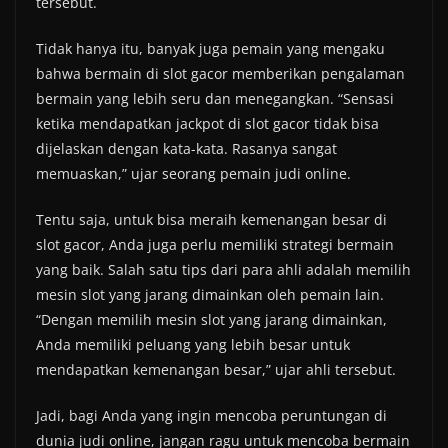
tersebut.
Tidak hanya itu, banyak juga pemain yang mengaku
bahwa bermain di slot gacor memberikan pengalaman
bermain yang lebih seru dan menegangkan. “Sensasi
ketika mendapatkan jackpot di slot gacor tidak bisa
dijelaskan dengan kata-kata. Rasanya sangat
memuaskan,” ujar seorang pemain judi online.
Tentu saja, untuk bisa meraih kemenangan besar di
slot gacor, Anda juga perlu memiliki strategi bermain
yang baik. Salah satu tips dari para ahli adalah memilih
mesin slot yang jarang dimainkan oleh pemain lain.
“Dengan memilih mesin slot yang jarang dimainkan,
Anda memiliki peluang yang lebih besar untuk
mendapatkan kemenangan besar,” ujar ahli tersebut.
Jadi, bagi Anda yang ingin mencoba peruntungan di
dunia judi online, jangan ragu untuk mencoba bermain