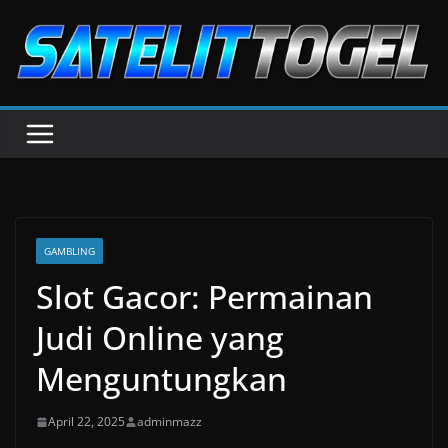
Skip
to
content
GAMBLING
Slot Gacor: Permainan
Judi Online yang
Menguntungkan
April 22, 2025
adminmazz