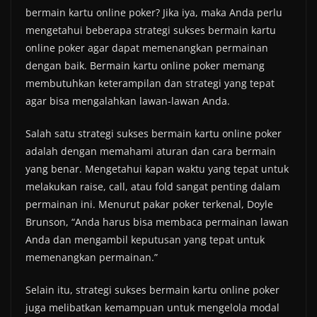
bermain kartu online poker? Jika iya, maka Anda perlu
mengetahui beberapa strategi sukses bermain kartu
online poker agar dapat memenangkan permainan
dengan baik. Bermain kartu online poker memang
membutuhkan keterampilan dan strategi yang tepat
agar bisa mengalahkan lawan-lawan Anda.
Salah satu strategi sukses bermain kartu online poker
adalah dengan memahami aturan dan cara bermain
yang benar. Mengetahui kapan waktu yang tepat untuk
melakukan raise, call, atau fold sangat penting dalam
permainan ini. Menurut pakar poker terkenal, Doyle
Brunson, “Anda harus bisa membaca permainan lawan
Anda dan mengambil keputusan yang tepat untuk
memenangkan permainan.”
Selain itu, strategi sukses bermain kartu online poker
juga melibatkan kemampuan untuk mengelola modal