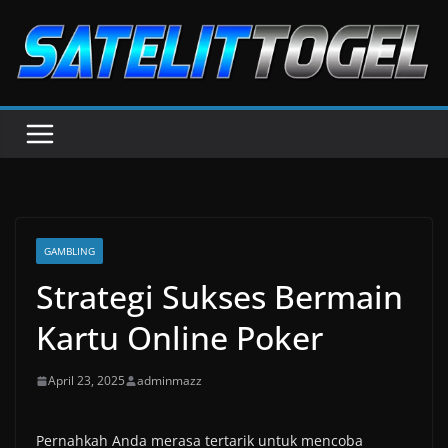
Skip
to
content
GAMBLING
Strategi Sukses Bermain
Kartu Online Poker
April 23, 2025
adminmazz
Pernahkah Anda merasa tertarik untuk mencoba