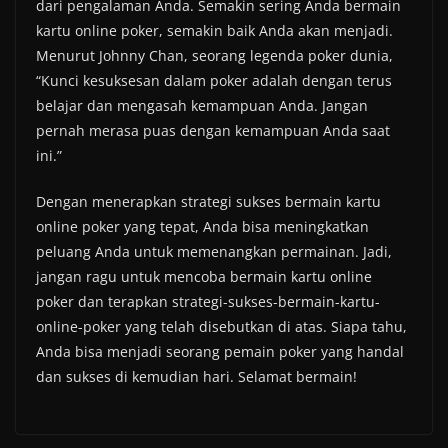
dari pengalaman Anda. Semakin sering Anda bermain
kartu online poker, semakin baik Anda akan menjadi.
Menurut Johnny Chan, seorang legenda poker dunia,
“Kunci kesuksesan dalam poker adalah dengan terus
belajar dan mengasah kemampuan Anda. Jangan
pernah merasa puas dengan kemampuan Anda saat
ini.”
Dengan menerapkan strategi sukses bermain kartu
online poker yang tepat, Anda bisa meningkatkan
peluang Anda untuk memenangkan permainan. Jadi,
jangan ragu untuk mencoba bermain kartu online
poker dan terapkan strategi-sukses-bermain-kartu-
online-poker yang telah disebutkan di atas. Siapa tahu,
Anda bisa menjadi seorang pemain poker yang handal
dan sukses di kemudian hari. Selamat bermain!