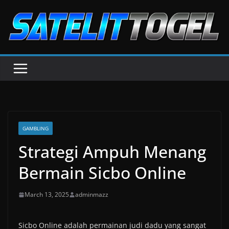
Skip
to
content
GAMBLING
Strategi Ampuh Menang
Bermain Sicbo Online
March 13, 2025
adminmazz
Sicbo Online adalah permainan judi dadu yang sangat