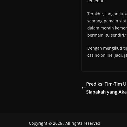
tersebut.”
Terakhir, jangan lu
seorang pemain slot
dalam meraih kemenan
bermain itu sendiri.”
Dengan mengikuti ti
casino online. Jadi,
Prediksi Tim-Tim U
Siapakah yang Aka
Copyright © 2026
. All rights reserved.