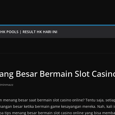
HK POOLS | RESULT HK HARI INI
ang Besar Bermain Slot Casin
dminmazz
in menang besar saat bermain slot casino online? Tentu saja, seti
ngan besar ketika bermain game kesayangan mereka. Nah, kali i
a tips menang besar bermain slot casino online yang bisa memb