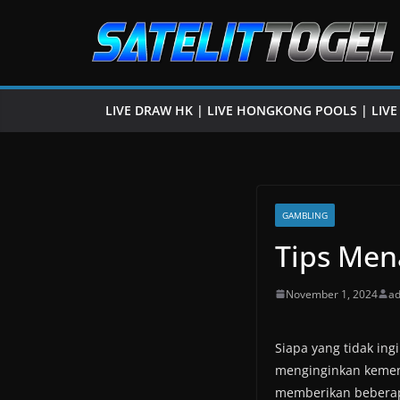
Skip
to
content
LIVE DRAW HK | LIVE HONGKONG POOLS | LIVE 
GAMBLING
Tips Men
November 1, 2024
a
Siapa yang tidak ing
menginginkan kemena
memberikan beberap