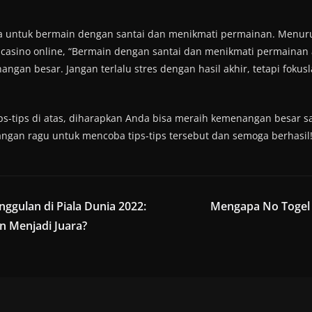
pa untuk bermain dengan santai dan menikmati permainan. Menuru
 casino online, “Bermain dengan santai dan menikmati permainan
gan besar. Jangan terlalu stres dengan hasil akhir, tetapi fokus
ps-tips di atas, diharapkan Anda bisa meraih kemenangan besar sa
 jangan ragu untuk mencoba tips-tips tersebut dan semoga berhasil
nggulan di Piala Dunia 2022:
Mengapa No Togel 
n Menjadi Juara?