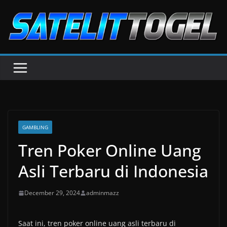
Skip
to
content
GAMBLING
Tren Poker Online Uang
Asli Terbaru di Indonesia
December 29, 2024
adminmazz
Saat ini, tren poker online uang asli terbaru di