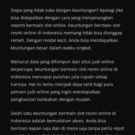
Siapa yang tidak suka dengan keuntungan? Apalagi jika
bisa didapatkan dengan cara yang menyenangkan
seperti bermain slot online. Keuntungan bermain slot
resmi online di Indonesia memang tidak bisa dianggap
remeh. Dengan modal kecil, Anda bisa mendapatkan
keuntungan besar dalam waktu singkat.
Menurut data yang dihimpun dari situs judi online
terpercaya, keuntungan bermain slot resmi online di
Indonesia mencapai puluhan juta rupiah setiap
harinya. Hal ini tentu menjadi daya tarik bagi para
pemain judi online yang ingin mendapatkan
penghasilan tambahan dengan mudah.
Salah satu keuntungan bermain slot resmi online di
Indonesia adalah kemudahan akses. Anda bisa
bermain kapan saja dan di mana saja tanpa perlu repot