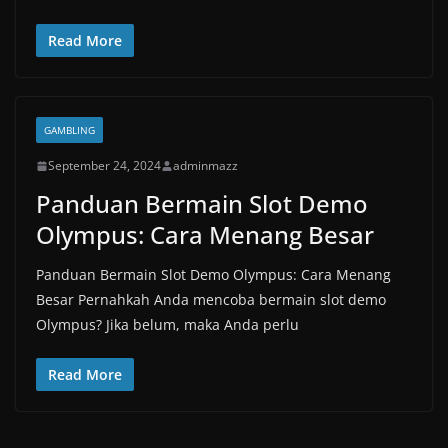
Read More
GAMBLING
September 24, 2024
adminmazz
Panduan Bermain Slot Demo
Olympus: Cara Menang Besar
Panduan Bermain Slot Demo Olympus: Cara Menang
Besar Pernahkah Anda mencoba bermain slot demo
Olympus? Jika belum, maka Anda perlu
Read More